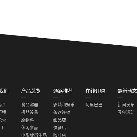
Next
我们
产品总览
通路推荐
在线订购
最新动态
简介
食品容器
影城和娱乐
阿里巴巴
新闻发布
历程
机器设备
茶饮连锁
展会活动
荣誉
原物料
甜品店
工厂
休闲食品
快餐店
电影版衍生品
咖啡店