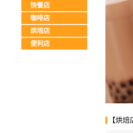
快餐店
咖啡店
烘培店
便利店
【烘焙