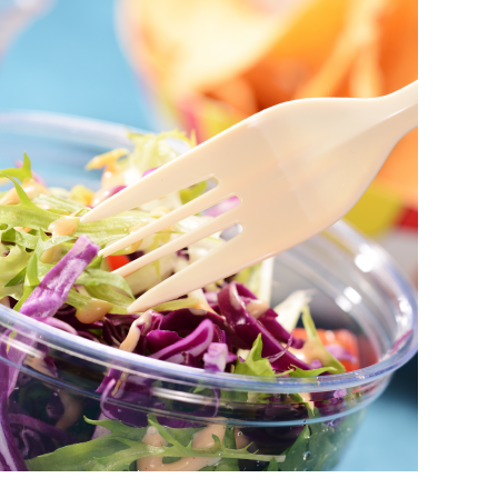
Prev
Next
cc PP碗
500cc PP碗