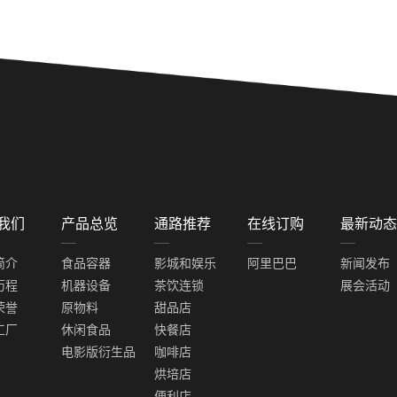
我们
产品总览
通路推荐
在线订购
最新动态
简介
食品容器
影城和娱乐
阿里巴巴
新闻发布
历程
机器设备
茶饮连锁
展会活动
荣誉
原物料
甜品店
工厂
休闲食品
快餐店
电影版衍生品
咖啡店
烘培店
便利店