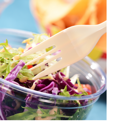
Prev
Next
cc PP碗
500cc PP碗