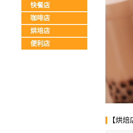
快餐店
咖啡店
烘培店
便利店
【烘焙