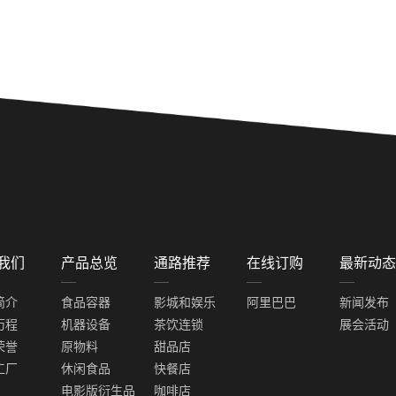
Next
我们
产品总览
通路推荐
在线订购
最新动态
简介
食品容器
影城和娱乐
阿里巴巴
新闻发布
历程
机器设备
茶饮连锁
展会活动
荣誉
原物料
甜品店
工厂
休闲食品
快餐店
电影版衍生品
咖啡店