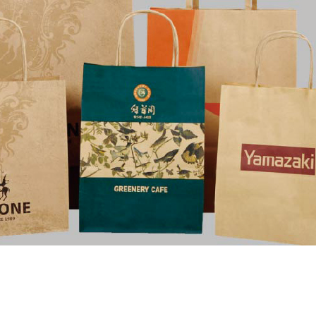
亮面手挽袋