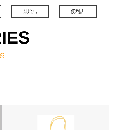
烘培店
便利店
IES