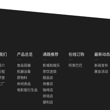
我们
产品总览
通路推荐
在线订购
最新动态
简介
食品容器
影城和娱乐
阿里巴巴
新闻发布
历程
机器设备
茶饮连锁
展会活动
荣誉
原物料
甜品店
工厂
休闲食品
快餐店
电影版衍生品
咖啡店
烘培店
便利店